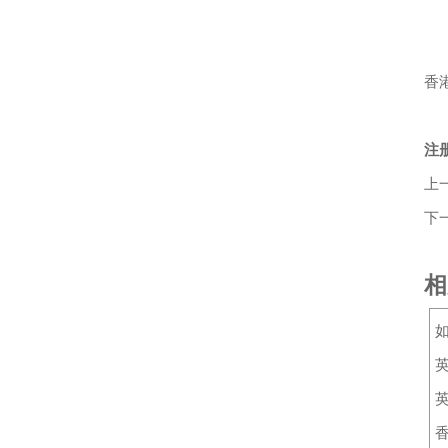
c
任
香
此
注
上
下
相