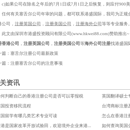
)如果公司在除名之年后的7月1日或7月1日之后恢复，则应付900
何有关塞舌尔公司年审的问题，都可联系港盛国际，我司为正规合
港公司，
注册英国公司
，
注册美国公司
，
注册海外公司
等等专业服务
文由深圳市港盛投资顾问有限公司(www.hkwei88.com)赞助推出~
册香港公司
，
注册英国公司
，
注册美国公司
等
海外公司注册
找港盛国
一篇：
塞舌尔注册公司最新政策
一篇：
注册塞舌尔公司的注意事项
关资讯
如何判断自己的香港注册公司是否可以零报税
英国翻译硕士
英国投资移民流程
台湾商标注册
英国留学有哪几类艺术专业可读
怎么在香港注
香港是国家改革开放试验田，欢迎境外企业来港...
如何查询英国公